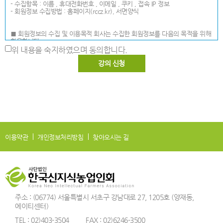
- 수집항목 : 이름 , 휴대전화번호 , 이메일 , 쿠키 , 접속 IP 정보
- 회원정보 수집방법 : 홈페이지(rccz.kr), 서면양식
■ 회원정보의 수집 및 이용목적 회사는 수집한 회원정보를 다음의 목적을 위해
활용합니다.
- 강의신청 및 취소 등의 강의 수강 관련 정보로 활용.
위 내용을 숙지하였으며 동의합니다.
■ 회원정보의 보유 및 이용기간 원칙적으로, 회원정보 수집 및 이용목적이
달성된 후에는 해당 정보를 지체 없이 파기합니다. 단, 다음의 정보에 대해서는
아래의 이유로 명시한 기간 동안 보존합니다.
- 보존 항목 : 이름 , 휴대전화번호 , 이메일 , 접속 로그 , 쿠키 , 접속 IP 정보
- 보존 기간 : 1년
이용약관
개인정보처리방침
찾아오시는 길
주소 : (06774) 서울특별시 서초구 강남대로 27, 1205호 (양재동,
에이티센터)
TEL : 02)403-3504
FAX : 02)6246-3500